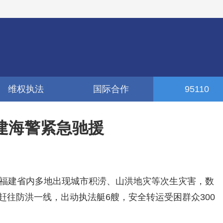
维权执法
国际合作
95110
福建海警紧急驰援
响，福建省内多地出现城市积涝、山洪地灾等次生灾害，数
赶往防洪一线，出动执法艇6艘，安全转运受困群众300