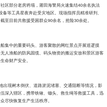
社区部分老房坍塌，莆田海警局火速集结40余名执法
设备等工具星夜奔赴受灾地区。现场指挥员精准研判、
截至目前共救援受困群众90余名，抢险30余处。
渔船集中的重要码头、游客聚散的网红景点开展巡逻摸
港无人渔船的防风固缆、码头物资的搬运安放和景区游客
众生命财产安全。
多地出现树木倒伏、道路淤泥堵塞、交通阻断等情况，影
队伍深入辖区，携带铁锹、锄头、救生绳等救援工具，迅
群众尽快恢复生产生活秩序。